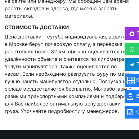
на сайте или менеджеру. Мы сообщим Вам время
работы складов и адреса, где можно забрать
материалы.
СТОИМОСТЬ ДОСТАВКИ
Цена доставки – сугубо индивидуальная, водители
в Москве берут почасовую оплату, а перевозка на
расстояния более 32 км. обычно оценивается по
удалённости объекта и считается по километрам.
П
Услуги манипулятора, также оцениваются по
часам. Если необходимо разгрузить фуру по месту,
К
лучше нанять манипулятор отдельно. Погрузка на
складе осуществляется бесплатно. Мы работаем с
разными транспортными компаниями и подберём
В
для Вас наиболее оптимальную цену доставки
груза. Уточняйте подробности у менеджеров.
О