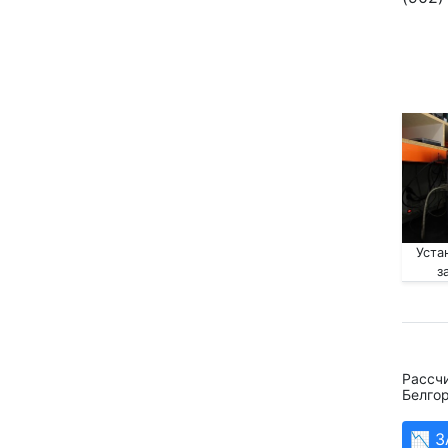
Уста
з
Рассчи
Белго
📉 