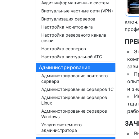
Аудит информационных систем
Виртуальные частные сети (VPN)
Виртуализация серверов
ключ.
Настройка мониторинга
профе
Настройка резервного канала
связи
ПРЕ
Настройка серверов
Э
Настройка виртуальной АТС
комп
зави
Администрирование
П
Администрирование почтового
опыт
сервера
и зн
Администрирование серверов 1С
И
Администрирование серверов
Linux
тщат
рабо
Администрирование серверов
Windows
ЗАЧ
Услуги системного
администратора
В