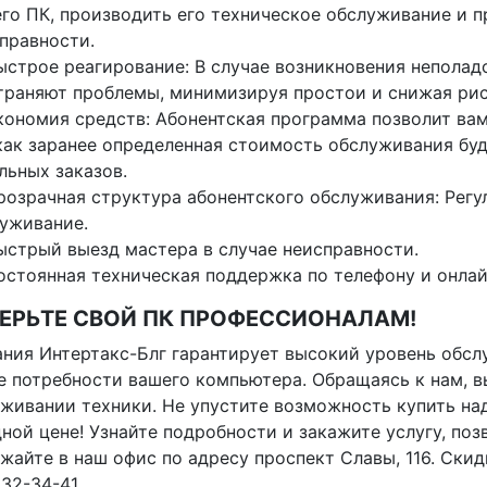
го ПК, производить его техническое обслуживание и
правности.
ыстрое реагирование: В случае возникновения неполад
траняют проблемы, минимизируя простои и снижая рис
кономия средств: Абонентская программа позволит вам
как заранее определенная стоимость обслуживания бу
льных заказов.
розрачная структура абонентского обслуживания: Регу
уживание.
ыстрый выезд мастера в случае неисправности.
остоянная техническая поддержка по телефону и онлай
ЕРЬТЕ СВОЙ ПК ПРОФЕССИОНАЛАМ!
ния Интертакс-Блг гарантирует высокий уровень обсл
 потребности вашего компьютера. Обращаясь к нам, в
живании техники. Не упустите возможность купить на
ной цене! Узнайте подробности и закажите услугу, поз
жайте в наш офис по адресу проспект Славы, 116. Скидк
 32-34-41