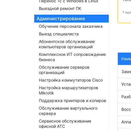
Перенос 1с с Windows в Linux
Выездной ремонт ПК
* по
Администрирование
Обучение персонала заказчика
Выезд специалиста
Абонентское обслуживание
компьютеров организаций
Комплексное ИТ сопровождение
Наи
бизнеса
Обслуживание серверов
Заме
организаций
Настройка коммутаторов Cisco
Уста
Настройка маршрутизаторов
Mikrotik
Разб
Поддержка принтеров и копиров
Обслуживание виртуального
Восс
сервера
Сервисное обслуживание
Аппа
офисной АТС