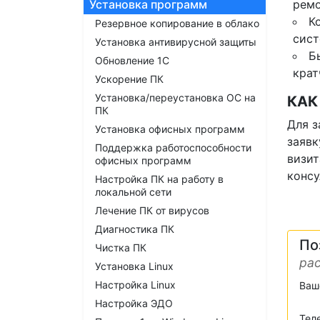
Установка программ
ремо
К
Резервное копирование в облако
сист
Установка антивирусной защиты
Б
Обновление 1С
крат
Ускорение ПК
Установка/переустановка ОС на
КАК
ПК
Для з
Установка офисных программ
заявк
Поддержка работоспособности
визит
офисных программ
консу
Настройка ПК на работу в
локальной сети
Лечение ПК от вирусов
Диагностика ПК
По
Чистка ПК
рас
Установка Linux
Настройка Linux
Ваш
Настройка ЭДО
Тел