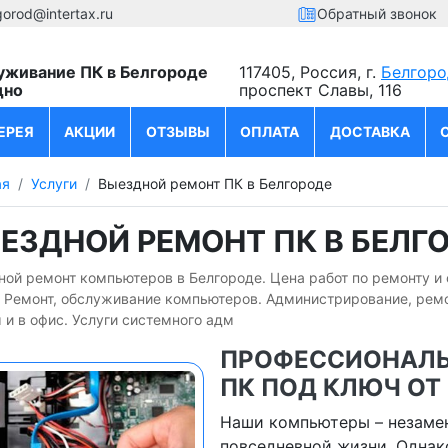
gorod@intertax.ru
Обратный звонок
уживание ПК в Белгороде
117405, Россия, г.
Белгоро
дно
проспект Славы, 116
ЕРЕЯ
АКЦИИ
ОТЗЫВЫ
ОПЛАТА
ДОСТАВКА
ая
Услуги
Выездной ремонт ПК в Белгороде
ЕЗДНОЙ РЕМОНТ ПК В БЕЛГ
ой ремонт компьютеров в Белгороде. Цена работ по ремонту и
. Ремонт, обслуживание компьютеров. Администрирование, рем
 и в офис. Услуги системного адм
ПРОФЕССИОНАЛЬ
ПК ПОД КЛЮЧ ОТ 
Наши компьютеры – незаме
повседневной жизни. Однако