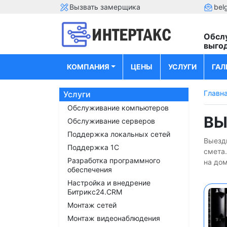
Вызвать замерщика
bel
Обсл
выго
КОМПАНИЯ
ЦЕНЫ
УСЛУГИ
ГАЛ
Главн
Услуги
Обслуживание компьютеров
ВЫ
Обслуживание серверов
Поддержка локальных сетей
Выездн
Поддержка 1С
смета
Разработка программного
на дом
обеспечения
Настройка и внедрение
Битрикс24.CRM
Монтаж сетей
Монтаж видеонаблюдения