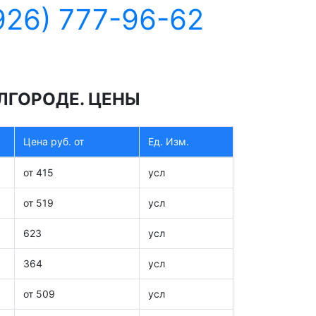
926) 777-96-62
ЛГОРОДЕ. ЦЕНЫ
Цена руб. от
Ед. Изм.
от 415
усл
от 519
усл
623
усл
364
усл
от 509
усл