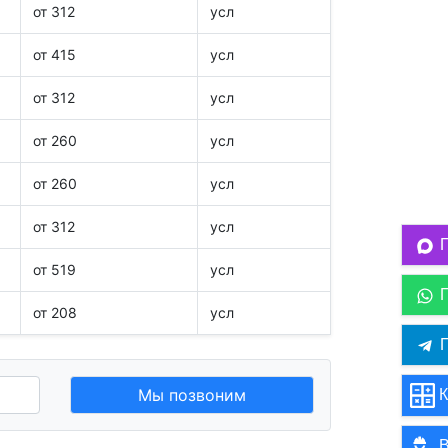
от 312
усл
от 415
усл
от 312
усл
от 260
усл
от 260
усл
от 312
усл
от 519
усл
от 208
усл
П
Мы позвоним
К
В