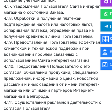
создание учетной записи.
4.1.7. Уведомления Пользователя Сайта интернет-
магазина о состоянии Заказа.
4.1.8. Обработки и получения платежей,
подтверждения налога или налоговых льгот,
П
оспаривания платежа, определения права на
получение кредитной линии Пользователем.
К
4.1.9. Предоставления Пользователю эффективной
клиентской и технической поддержки при
В
возникновении проблем связанных с
использованием Сайта интернет-магазина.
О
4.1.10. Предоставления Пользователю с его
согласия, обновлений продукции, специальных
предложений, информации о ценах, новостной
рассылки и иных сведений от имени Интернет-
магазина или от имени партнеров Интернет-
магазина в Белгороде.
4.1.11. Осуществления рекламной деятельности с
согласия Пользователя.