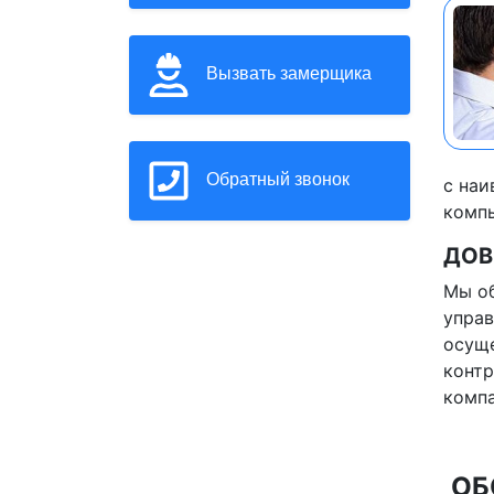
Вызвать замерщика
Обратный звонок
с наи
компь
ДОВ
Мы об
управ
осуще
контр
компа
ОБ