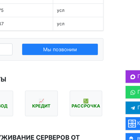
75
усл
67
усл
Мы позвоним
ТЫ
📈
💹
ВОД
КРЕДИТ
РАССРОЧКА
П
К
УЖИВАНИЕ СЕРВЕРОВ ОТ
В