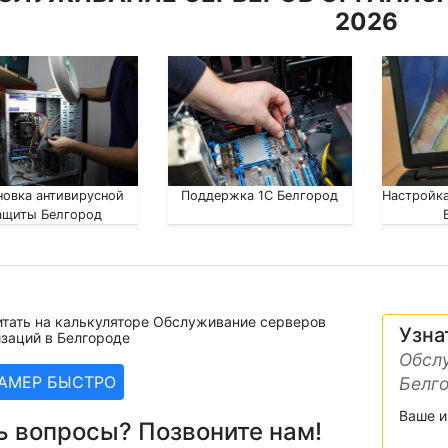
2026
новка антивирусной
Поддержка 1С Белгород
Настройка
ащиты Белгород
итать на калькуляторе Обслуживание серверов
Узна
заций в Белгороде
Обслу
ЗАМЕР БЫСТРО
Белг
Ваше 
ь вопросы? Позвоните нам!