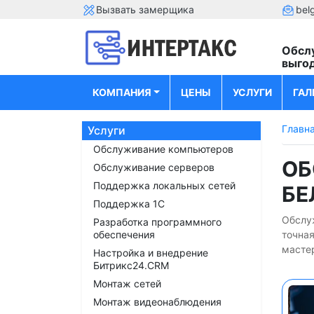
Вызвать замерщика
bel
Обсл
выго
КОМПАНИЯ
ЦЕНЫ
УСЛУГИ
ГАЛ
Главн
Услуги
Обслуживание компьютеров
ОБ
Обслуживание серверов
Поддержка локальных сетей
БЕ
Поддержка 1С
Обслуж
Разработка программного
обеспечения
точна
мастер
Настройка и внедрение
Битрикс24.CRM
Монтаж сетей
Монтаж видеонаблюдения