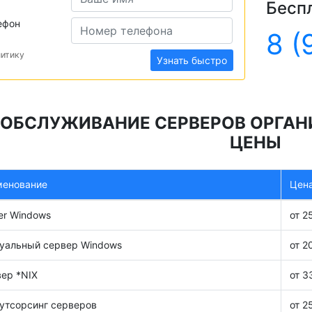
Бесп
ефон
8 (
литику
Узнать быстро
ОБСЛУЖИВАНИЕ СЕРВЕРОВ ОРГАНИ
ЦЕНЫ
менование
Цена
er Windows
от 2
уальный сервер Windows
от 2
ер *NIX
от 3
утсорсинг серверов
от 2