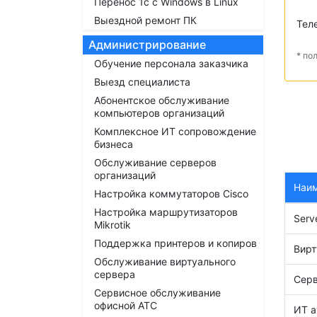
Перенос 1с с Windows в Linux
Выездной ремонт ПК
Тел
Администрирование
* по
Обучение персонала заказчика
Выезд специалиста
Абонентское обслуживание
компьютеров организаций
Комплексное ИТ сопровождение
бизнеса
Обслуживание серверов
организаций
Наи
Настройка коммутаторов Cisco
Настройка маршрутизаторов
Serv
Mikrotik
Поддержка принтеров и копиров
Вирт
Обслуживание виртуального
сервера
Серв
Сервисное обслуживание
офисной АТС
ИТ а