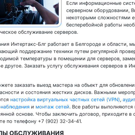
Если информационные сист
серверном оборудовании, В
некоторыми сложностями ег
бесперебойной работы необ
ческое обслуживание серверов.
ния Интертакс-Блг работает в Белгороде и области, м
ающий поддержание техники путем регулярной прове
одимой температуры в помещении для серверов, замен
е другое. Заказать услугу обслуживания серверов в И
жете заказать выезд мастера на объект для обновлен
асности и состояния жестких дисков. Важными мероп
ются
настройка виртуальных частных сетей (VPN)
,
ауди
онаблюдения
и
монтаж сетей
. Все работы выполняются
янной основе. Чтобы заключить договор, приходите в 
те по телефону +7 (902) 32-34-41.
ПЫ ОБСЛУЖИВАНИЯ