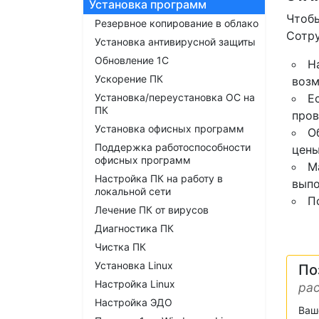
Установка программ
Чтобы
Резервное копирование в облако
Сотр
Установка антивирусной защиты
Обновление 1С
Н
Ускорение ПК
возм
Установка/переустановка ОС на
Е
ПК
пров
Установка офисных программ
О
Поддержка работоспособности
цены
офисных программ
М
Настройка ПК на работу в
выпо
локальной сети
П
Лечение ПК от вирусов
Диагностика ПК
Чистка ПК
Установка Linux
По
Настройка Linux
рас
Настройка ЭДО
Ваш