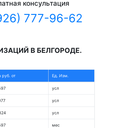
латная консультация
926) 777-96-62
ЗАЦИЙ В БЕЛГОРОДЕ.
 руб. от
Ед. Изм.
597
усл
077
усл
324
усл
597
мес