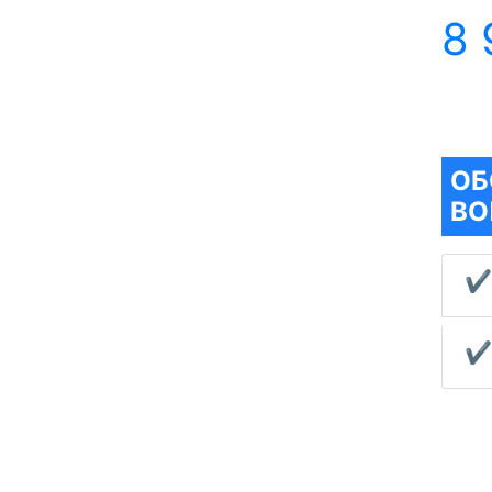
8 
ОБ
ВО
✔
✔