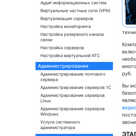
Аудит информационных систем
Виртуальные частные сети (VPN)
Виртуализация серверов
Настройка мониторинга
техни
Настройка резервного канала
связи
Компа
Настройка серверов
включ
Настройка виртуальной АТС
необх
Администрирование
много
руб.
Администрирование почтового
сервера
Вы мо
Администрирование серверов 1С
безоп
Администрирование серверов
явля
Linux
виде
Администрирование серверов
Windows
посто
звони
Услуги системного
администратора
ЭТА