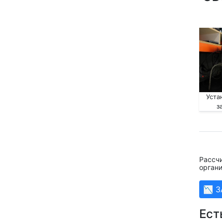
Уста
з
Рассч
органи
📉 
Ест