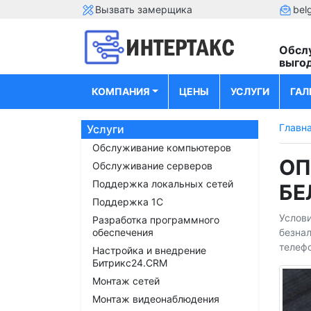
Вызвать замерщика
bel
Обсл
выго
КОМПАНИЯ
ЦЕНЫ
УСЛУГИ
ГАЛ
Главн
Услуги
Обслуживание компьютеров
ОП
Обслуживание серверов
Поддержка локальных сетей
БЕ
Поддержка 1С
Услови
Разработка программного
обеспечения
безнал
телефо
Настройка и внедрение
Битрикс24.CRM
Монтаж сетей
Монтаж видеонаблюдения