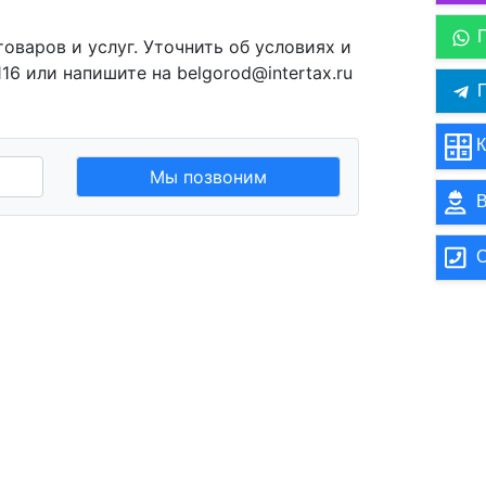
варов и услуг. Уточнить об условиях и
6 или напишите на belgorod@intertax.ru
П
К
Мы позвоним
В
О