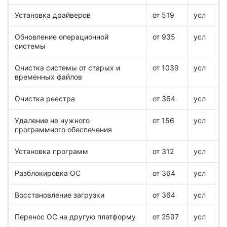
Установка драйверов
от 519
усл
Обновление операционной
от 935
усл
системы
Очистка системы от старых и
от 1039
усл
временных файлов
Очистка реестра
от 364
усл
Удаление не нужного
от 156
усл
программного обеспечения
Установка программ
от 312
усл
Разблокировка ОС
от 364
усл
Восстановление загрузки
от 364
усл
Перенос ОС на другую платформу
от 2597
усл