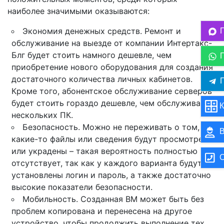
наиболее значимыми оказываются:
Экономия денежных средств. Ремонт и
обслуживание на выезде от компании Интертакс-
Блг будет стоить намного дешевле, чем
приобретение нового оборудования для создания
достаточного количества личных кабинетов.
П
Кроме того, абонентское обслуживание серверов
будет стоить гораздо дешевле, чем обслуживание
К
нескольких ПК.
Безопасность. Можно не переживать о том, что
В
какие-то файлы или сведения будут просмотрены
или украдены – такая вероятность полностью
О
отсутствует, так как у каждого варианта будут
установлены логин и пароль, а также достаточно
высокие показатели безопасности.
Мобильность. Созданная ВМ может быть без
проблем копирована и перенесена на другое
устройство, чтобы продолжить выполнение тех