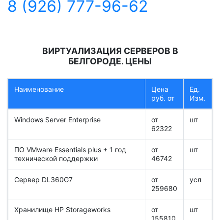
8 (926) 777-96-62
ВИРТУАЛИЗАЦИЯ СЕРВЕРОВ В
БЕЛГОРОДЕ. ЦЕНЫ
Наименование
Цена
Ед.
руб. от
Изм.
Windows Server Enterprise
от
шт
62322
ПО VMware Essentials plus + 1 год
от
шт
технической поддержки
46742
Сервер DL360G7
от
усл
259680
Хранилище HP Storageworks
от
шт
155810