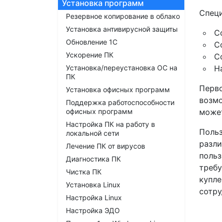
Установка программ
Спец
Резервное копирование в облако
Установка антивирусной защиты
С
Обновление 1С
С
Ускорение ПК
С
Установка/переустановка ОС на
Н
ПК
Перво
Установка офисных программ
возмо
Поддержка работоспособности
офисных программ
может
Настройка ПК на работу в
Польз
локальной сети
разли
Лечение ПК от вирусов
польз
Диагностика ПК
требу
Чистка ПК
купле
Установка Linux
сотру
Настройка Linux
Настройка ЭДО