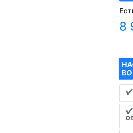
Ест
8 
НА
ВО
✔
✔
О