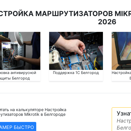
СТРОЙКА МАРШРУТИЗАТОРОВ MIKRO
2026
новка антивирусной
Поддержка 1С Белгород
Настройка
ащиты Белгород
тать на калькуляторе Настройка
Узна
тизаторов Mikrotik в Белгороде
Настр
ЗАМЕР БЫСТРО
Белг