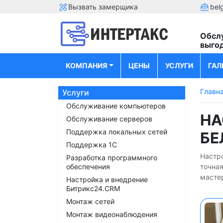
Вызвать замерщика
bel
Обсл
выго
КОМПАНИЯ
ЦЕНЫ
УСЛУГИ
ГАЛ
Главн
Услуги
Обслуживание компьютеров
НА
Обслуживание серверов
Поддержка локальных сетей
БЕ
Поддержка 1С
Настро
Разработка программного
обеспечения
точна
мастер
Настройка и внедрение
Битрикс24.CRM
Монтаж сетей
Монтаж видеонаблюдения