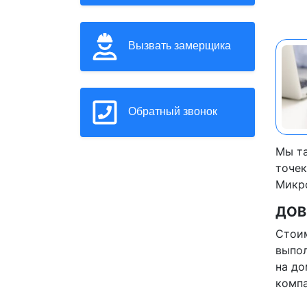
Вызвать замерщика
Обратный звонок
Мы та
точек
Микр
ДОВ
Стоим
выпол
на до
компа