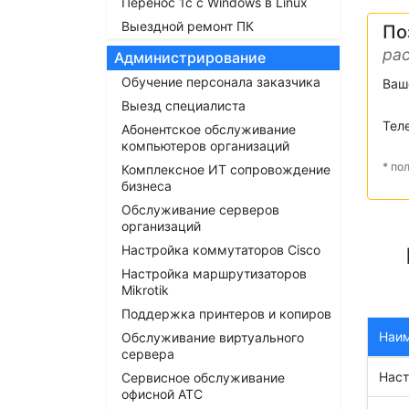
Перенос 1с с Windows в Linux
Выездной ремонт ПК
По
рас
Администрирование
Обучение персонала заказчика
Ваш
Выезд специалиста
Тел
Абонентское обслуживание
компьютеров организаций
* по
Комплексное ИТ сопровождение
бизнеса
Обслуживание серверов
организаций
Настройка коммутаторов Cisco
Настройка маршрутизаторов
Mikrotik
Поддержка принтеров и копиров
Наи
Обслуживание виртуального
сервера
Наст
Сервисное обслуживание
офисной АТС