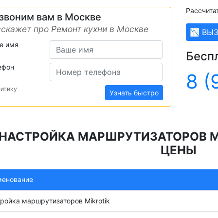
Рассчита
звоним вам в Москве
скажет про Ремонт кухни в Москве
📉 ВЫ
е имя
Бесп
ефон
8 (
литику
Узнать быстро
НАСТРОЙКА МАРШРУТИЗАТОРОВ MI
ЦЕНЫ
менование
ройка маршрутизаторов Mikrotik