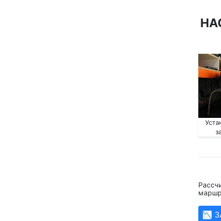
НА
Уста
з
Рассчи
маршру
📉 