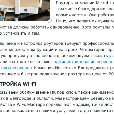
Роутеры компании Mikrotik 
том числе благодаря их пр
возможностям. Они работаю
Linux, что делает их лучши
йства должны работать одновременно. Хотя роутеры Mi
 установить и там.
ючение и настройка роутеров требуют профессиональн
ают множеством функций и настроек. Чтобы гарантиро
ую пропускную способность, рекомендуем заказать
ус
иалисты также выполняют
администрирование серверо
товых серверов
. Компания Интертакс-Блг предлагает 
твенное и быстрое подключение роутера по цене от 20
ТРОЙКА WI-FI
азываем обслуживание ПК под ключ, также занимаемс
ах в Белгороде и области. Мы настраиваем сетевую к
йства к WiFi. Мастера подключают модемы, точки досту
е воспользоваться нашими услугами, тогда позвоните п