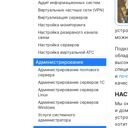
Аудит информационных систем
Виртуальные частные сети (VPN)
Виртуализация серверов
Настройка мониторинга
устро
Настройка резервного канала
можно
связи
Настройка серверов
Подкл
Настройка виртуальной АТС
облад
Администрирование
высок
спец
Администрирование почтового
сервера
и
поч
Администрирование серверов 1С
качес
Администрирование серверов
НАС
Linux
Администрирование серверов
Мы ок
Windows
и дом
Услуги системного
устро
администратора
хотит