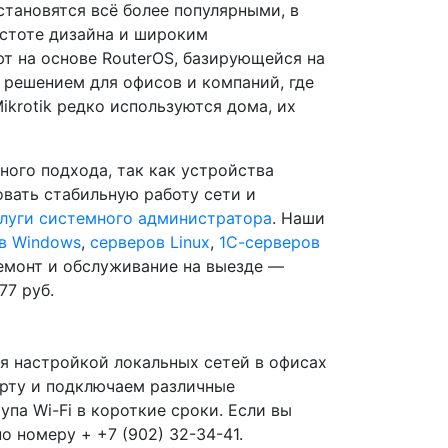
становятся всё более популярными, в
остоте дизайна и широким
т на основе RouterOS, базирующейся на
м решением для офисов и компаний, где
krotik редко используются дома, их
ого подхода, так как устройства
вать стабильную работу сети и
луги системного администратора
. Наши
в Windows
,
серверов Linux
,
1С-серверов
ремонт и обслуживание на выезде —
77 руб.
я настройкой локальных сетей в офисах
арту и подключаем различные
па Wi-Fi в короткие сроки. Если вы
о номеру + +7 (902) 32-34-41.