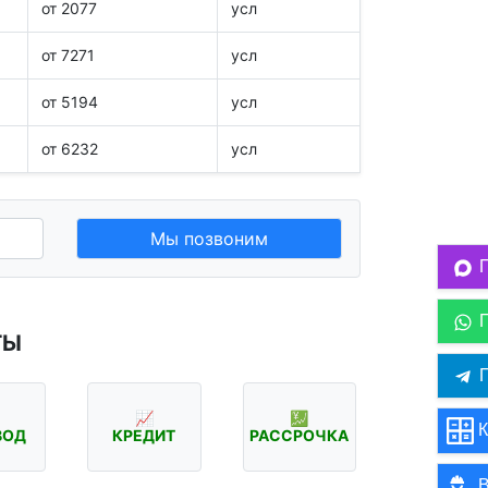
от 2077
усл
от 7271
усл
от 5194
усл
от 6232
усл
Мы позвоним
ТЫ
П
📈
💹
К
ВОД
КРЕДИТ
РАССРОЧКА
В