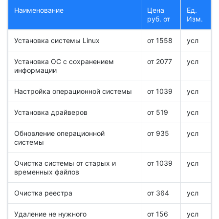
Наименование
Цена
Ед.
руб. от
Изм.
Установка системы Linux
от 1558
усл
Установка ОС с сохранением
от 2077
усл
информации
Настройка операционной системы
от 1039
усл
Установка драйверов
от 519
усл
Обновление операционной
от 935
усл
системы
Очистка системы от старых и
от 1039
усл
временных файлов
Очистка реестра
от 364
усл
Удаление не нужного
от 156
усл