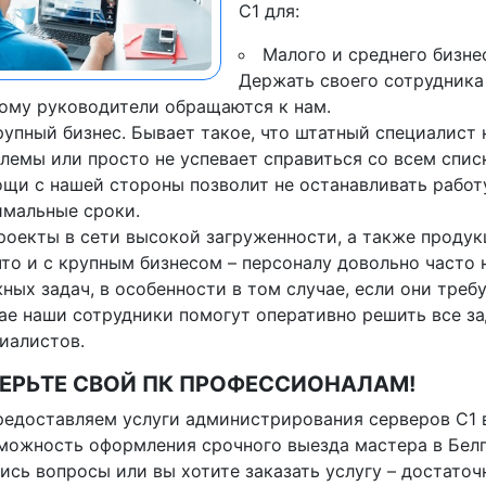
С1 для:
Малого и среднего бизнес
Держать своего сотрудника
ому руководители обращаются к нам.
рупный бизнес. Бывает такое, что штатный специалист
лемы или просто не успевает справиться со всем списк
щи с нашей стороны позволит не останавливать работу
мальные сроки.
роекты в сети высокой загруженности, а также продук
что и с крупным бизнесом – персоналу довольно часто 
ных задач, в особенности в том случае, если они треб
ае наши сотрудники помогут оперативно решить все з
иалистов.
ЕРЬТЕ СВОЙ ПК ПРОФЕССИОНАЛАМ!
едоставляем услуги администрирования серверов С1 
можность оформления срочного выезда мастера в Белго
ись вопросы или вы хотите заказать услугу – достаточ