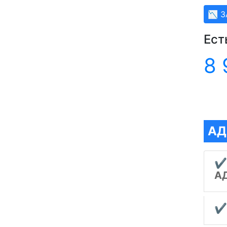
📉 
Ест
8 
АД
✔
А
✔