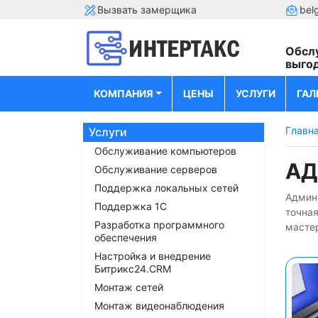
Вызвать замерщика
bel
Обсл
выго
КОМПАНИЯ
ЦЕНЫ
УСЛУГИ
ГАЛ
Главн
Услуги
Обслуживание компьютеров
АД
Обслуживание серверов
Поддержка локальных сетей
Админи
Поддержка 1С
точна
Разработка программного
мастер
обеспечения
Настройка и внедрение
Битрикс24.CRM
Монтаж сетей
Монтаж видеонаблюдения