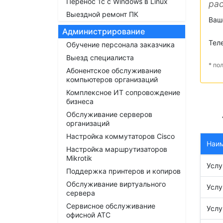
Перенос 1с с Windows в Linux
рас
Выездной ремонт ПК
Ваш
Администрирование
Тел
Обучение персонала заказчика
Выезд специалиста
* по
Абонентское обслуживание
компьютеров организаций
Комплексное ИТ сопровождение
бизнеса
Обслуживание серверов
организаций
Настройка коммутаторов Cisco
Наи
Настройка маршрутизаторов
Mikrotik
Услу
Поддержка принтеров и копиров
Обслуживание виртуального
Услу
сервера
Сервисное обслуживание
Услу
офисной АТС