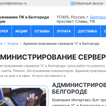
gorod@intertax.ru
Обратный звонок
уживание ПК в Белгороде
117405, Россия, г.
Белгоро
дно
проспект Славы, 116
ЕРЕЯ
АКЦИИ
ОТЗЫВЫ
ОПЛАТА
ДОСТАВКА
ая
Услуги
Администрирование серверов 1С в Белгороде
МИНИСТРИРОВАНИЕ СЕРВЕРО
стрирование серверов 1С в Белгороде. Цена работ по ремонту
я смета. Ремонт, обслуживание компьютеров. Администрировани
а на дом и в офис. Услуги системного а
АДМИНИСТРИРОВА
БЕЛГОРОДЕ
Компания Интертакс-Блг пр
серверов 1С в Белгороде и