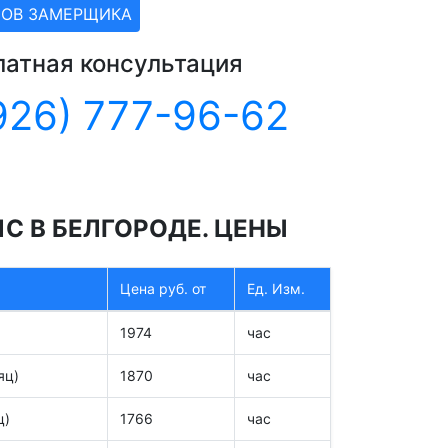
ЗОВ ЗАМЕРЩИКА
латная консультация
926) 777-96-62
С В БЕЛГОРОДЕ. ЦЕНЫ
Цена руб. от
Ед. Изм.
1974
час
яц)
1870
час
ц)
1766
час