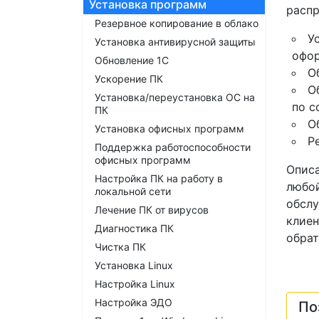
Установка программ
распр
Резервное копирование в облако
У
Установка антивирусной защиты
офор
Обновление 1С
О
Ускорение ПК
О
Установка/переустановка ОС на
по с
ПК
О
Установка офисных программ
Р
Поддержка работоспособности
офисных программ
Описа
Настройка ПК на работу в
любой
локальной сети
обслу
Лечение ПК от вирусов
клиен
Диагностика ПК
обрат
Чистка ПК
Установка Linux
Настройка Linux
Настройка ЭДО
По