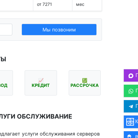
от 7271
мес
Мы позвоним
ТЫ
📈
💹
ВОД
КРЕДИТ
РАССРОЧКА
П
СЛУГИ ОБСЛУЖИВАНИЕ
К
едлагает услуги обслуживания серверов
В