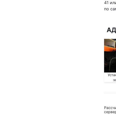
41 ил
по са
АД
Уста
з
Рассч
сервер