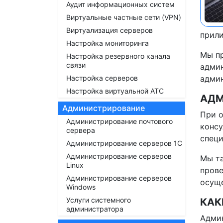
Аудит информационных систем
Виртуальные частные сети (VPN)
Виртуализация серверов
прили
Настройка мониторинга
Мы пр
Настройка резервного канала
связи
админ
Настройка серверов
админ
Настройка виртуальной АТС
АДМ
Администрирование
При о
Администрирование почтового
консу
сервера
специ
Администрирование серверов 1С
Администрирование серверов
Мы та
Linux
прове
Администрирование серверов
осуще
Windows
Услуги системного
КАК
администратора
Админ