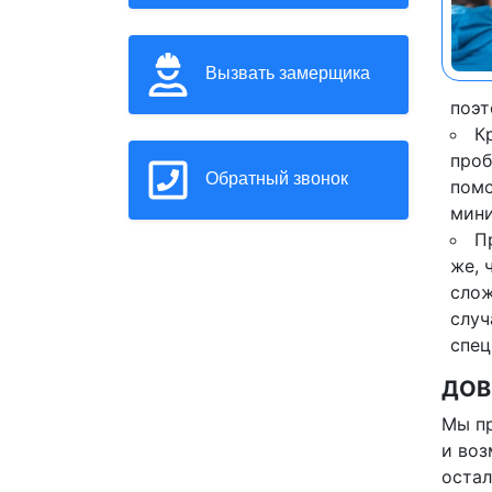
Вызвать замерщика
поэт
К
проб
Обратный звонок
помо
мини
П
же, 
слож
случ
спец
ДОВ
Мы пр
и воз
остал